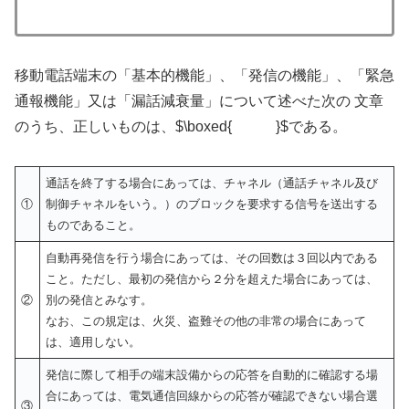
移動電話端末の「基本的機能」、「発信の機能」、「緊急
通報機能」又は「漏話減衰量」について述べた次の 文章
のうち、正しいものは、$\boxed{ }$である。
通話を終了する場合にあっては、チャネル（通話チャネル及び
①
制御チャネルをいう。）のブロックを要求する信号を送出する
ものであること。
自動再発信を行う場合にあっては、その回数は３回以内である
こと。ただし、最初の発信から２分を超えた場合にあっては、
②
別の発信とみなす。
なお、この規定は、火災、盗難その他の非常の場合にあって
は、適用しない。
発信に際して相手の端末設備からの応答を自動的に確認する場
合にあっては、電気通信回線からの応答が確認できない場合選
③