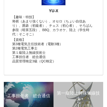
YU-X
【趣味・特技】
将棋（あまり強くない）、オセロ（ちょい自信あ
り）、囲碁（初級者）、チェス（初心者）、そろばん
参段（暗算五段）、BBQ、カラオケ、陸上（学生時
代：そこそこ）
【資格】
第3種電気主任技術者（電験3種）
第2種電気工事士
第１級陸上無線技術士
工事担任者 総合通信
品質管理検定3級（QC検定）
第一級陸上特殊無線技
工事担任者 総合通信
士