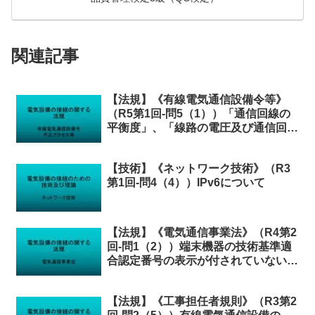
関連記事
【法規】《有線電気通信設備令等》
（R5第1回-問5（1））「通信回線の
平衡度」、「線路の電圧及び通信回線
の電力」等について
【技術】《ネットワーク技術》（R3
第1回-問4（4））IPv6について
【法規】《電気通信事業法》（R4第2
回-問1（2））端末機器の技術基準適
合認定番号の表示が付されていないも
のとみなす場合
【法規】《工事担任者規則》（R3第2