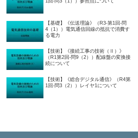
1回-問3（1））参照点について
【基礎】《伝送理論》（R3-第1回-問
4（1））電気通信回線の抵抗で消費す
る電力
【技術】《接続工事の技術（Ⅱ）》
（R1第2回-問9（2））配線盤の変換接
続について
【技術】《総合デジタル通信》（R4第
1回-問3（2））レイヤ1について