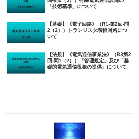
回-問2（5））有線電気通信設備の
「技術基準」について
【基礎】《電子回路》（R1-第2回-問
2（2））トランジスタ増幅回路につ
いて
【法規】《電気通信事業法》（R3第2
回-問1（2））「管理規定」及び「基
礎的電気通信役務の提供」について