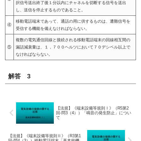
択信号送出終了後１分以内にチャネルを切断する信号を送出
し、送信を停止するものであること。
移動電話端末であって、通話の用に供するものは、遭難信号を
④
受信する機能を備えなければならない。
複数の電気通信回線と接続される移動電話端末の回線相互間の
⑤
漏話減衰量は、１，７００ヘルツにおいて７０デシベル以上で
なければならない。
解答 3
【法規】《端末設備等規則Ⅰ》（R5第2
回-問3（4））「鳴音の発生防止」につい
て
【法規】《端末設備等規則Ⅱ》（R3第1
回-問4（3））移動電話端末「基本的機