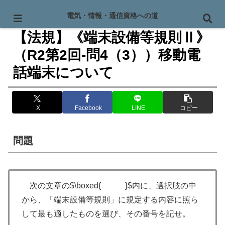
PR
電気・情報・通信資格への道
【法規】《端末設備等規則Ⅱ》
（R2第2回-問4（3））移動電
話端末について
X
Facebook
LINE
コピー
問題
次の文章の$\boxed{ }$内に、選択肢の中
から、「端末設備等規則」に規定する内容に照ら
して最も適したものを選び、その番号を記せ。