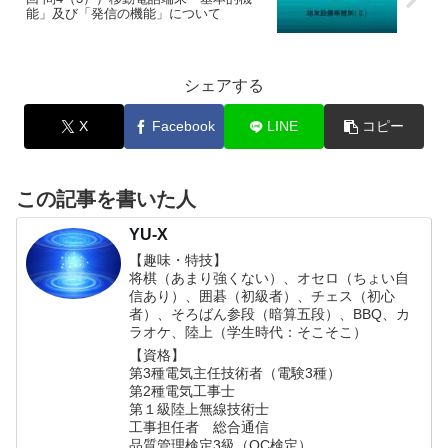
能」及び「発信の機能」について
シェアする
X
Facebook
LINE
コピー
この記事を書いた人
YU-X
【趣味・特技】
将棋（あまり強くない）、オセロ（ちょい自
信あり）、囲碁（初級者）、チェス（初心
者）、そろばん参段（暗算五段）、BBQ、カ
ラオケ、陸上（学生時代：そこそこ）
【資格】
第3種電気主任技術者（電験3種）
第2種電気工事士
第１級陸上無線技術士
工事担任者 総合通信
品質管理検定3級（QC検定）