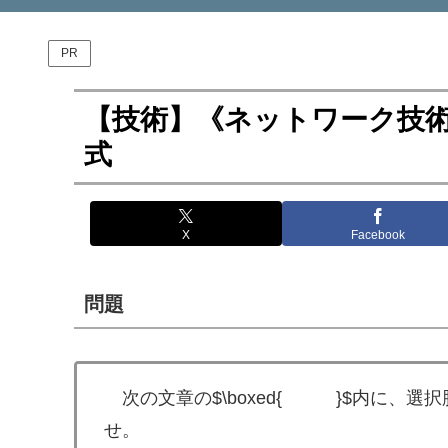
PR
【技術】《ネットワーク技術》
式
X
Facebook
問題
次の文章の$\boxed{ }$内に、選
せ。