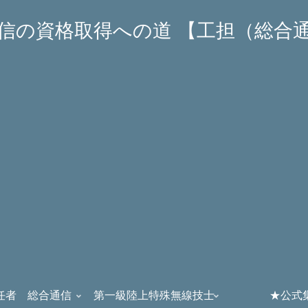
信の資格取得への道 【工担（総合
任者 総合通信
第一級陸上特殊無線技士
★公式