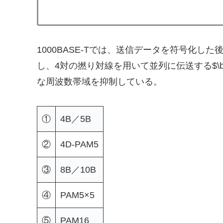
1000BASE-Tでは、送信データを符号化し
し、4対の撚り対線を用いて並列に伝送する$\
な周波数帯域を抑制している。
①
4B／5B
②
4D-PAM5
③
8B／10B
④
PAM5×5
⑤
PAM16