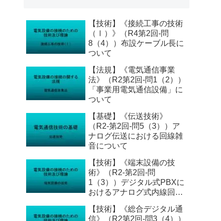
【技術】《接続工事の技術
（Ⅰ）》（R4第2回-問
8（4））布設ケーブル長に
ついて
【法規】《電気通信事業
法》（R2第2回-問1（2））
「事業用電気通信設備」に
ついて
【基礎】《伝送技術》
（R2-第2回-問5（3））ア
ナログ伝送における回線雑
音について
【技術】《端末設備の技
術》（R2-第2回-問
1（3））デジタル式PBXに
おけるアナログ式内線回路
の機能
【技術】《総合デジタル通
信》（R2第2回-問3（4））