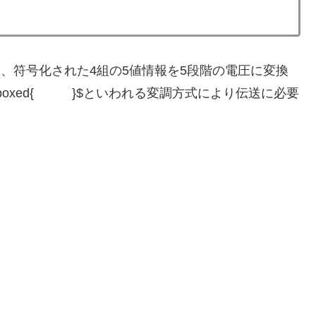
た後、符号化された4組の5値情報を5段階の電圧に変換
boxed{ }$といわれる変調方式により伝送に必要