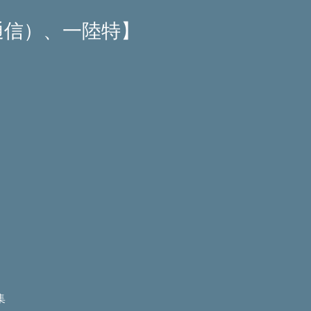
通信）、一陸特】
集