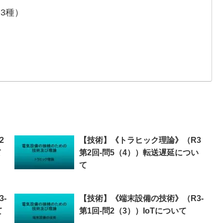
3種）
）
2
【技術】《トラヒック理論》（R3
て
第2回-問5（4））転送遅延につい
て
-
【技術】《端末設備の技術》（R3-
て
第1回-問2（3））IoTについて