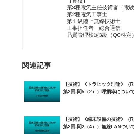
【資格】
第3種電気主任技術者（電験
第2種電気工事士
第１級陸上無線技術士
工事担任者 総合通信
品質管理検定3級（QC検定
関連記事
【技術】《トラヒック理論》（R
第2回-問5（2））呼損率につい
【技術】《端末設備の技術》（R3
第2回-問2（4））無線LANつい