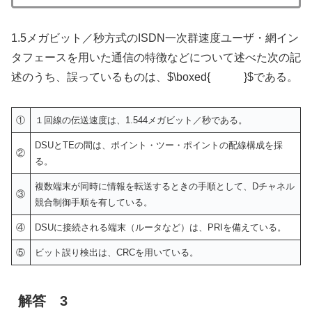
1.5メガビット／秒方式のISDN一次群速度ユーザ・網イン
タフェースを用いた通信の特徴などについて述べた次の記
述のうち、誤っているものは、$\boxed{ }$である。
①
１回線の伝送速度は、1.544メガビット／秒である。
DSUとTEの間は、ポイント・ツー・ポイントの配線構成を採
②
る。
複数端末が同時に情報を転送するときの手順として、Dチャネル
③
競合制御手順を有している。
④
DSUに接続される端末（ルータなど）は、PRIを備えている。
⑤
ビット誤り検出は、CRCを用いている。
解答 3