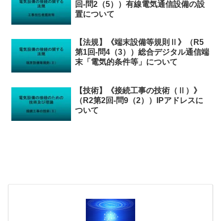
回-問2（5））有線電気通信設備の設
置について
【法規】《端末設備等規則Ⅱ》（R5
第1回-問4（3））総合デジタル通信端
末「電気的条件等」について
【技術】《接続工事の技術（Ⅱ）》
（R2第2回-問9（2））IPアドレスに
ついて