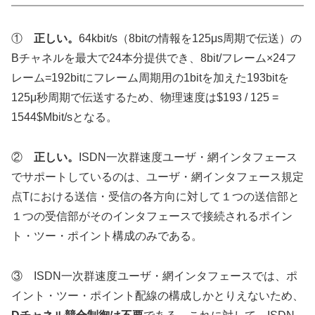
①
正しい。
64kbit/s（8bitの情報を125μs周期で伝送）の
Bチャネルを最大で24本分提供でき、8bit/フレーム×24フ
レーム=192bitにフレーム周期用の1bitを加えた193bitを
125μ秒周期で伝送するため、物理速度は$193 / 125 =
1544$Mbit/sとなる。
②
正しい。
ISDN一次群速度ユーザ・網インタフェース
でサポートしているのは、ユーザ・網インタフェース規定
点Tにおける送信・受信の各方向に対して１つの送信部と
１つの受信部がそのインタフェースで接続されるポイン
ト・ツー・ポイント構成のみである。
③ ISDN一次群速度ユーザ・網インタフェースでは、ポ
イント・ツー・ポイント配線の構成しかとりえないため、