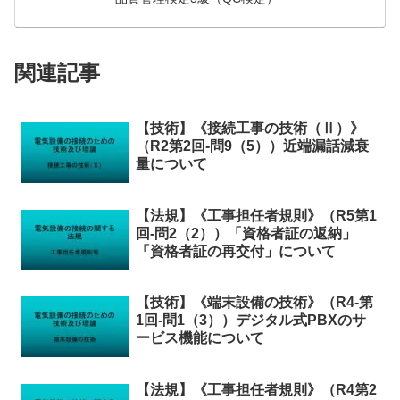
関連記事
【技術】《接続工事の技術（Ⅱ）》
（R2第2回-問9（5））近端漏話減衰
量について
【法規】《工事担任者規則》（R5第1
回-問2（2））「資格者証の返納」
「資格者証の再交付」について
【技術】《端末設備の技術》（R4-第
1回-問1（3））デジタル式PBXのサ
ービス機能について
【法規】《工事担任者規則》（R4第2