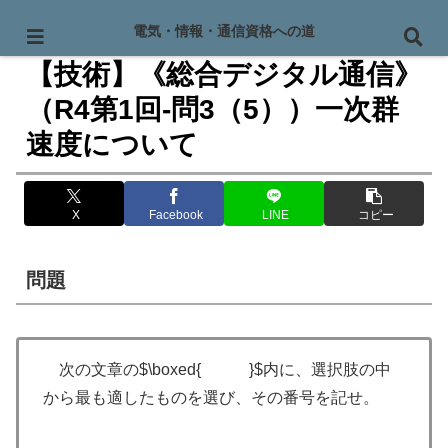
PR
電気・情報・通信資格への道
【技術】《総合デジタル通信》
（R4第1回-問3（5））一次群
速度について
X
Facebook
LINE
コピー
問題
次の文章の$\boxed{ }$内に、選択肢の中
から最も適したものを選び、その番号を記せ。