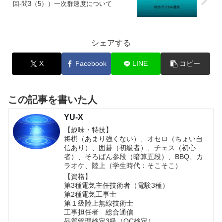
回-問3（5））一次群速度について
シェアする
X
Facebook
LINE
コピー
この記事を書いた人
YU-X
【趣味・特技】
将棋（あまり強くない）、オセロ（ちょい自
信あり）、囲碁（初級者）、チェス（初心
者）、そろばん参段（暗算五段）、BBQ、カ
ラオケ、陸上（学生時代：そこそこ）
【資格】
第3種電気主任技術者（電験3種）
第2種電気工事士
第１級陸上無線技術士
工事担任者 総合通信
品質管理検定3級（QC検定）