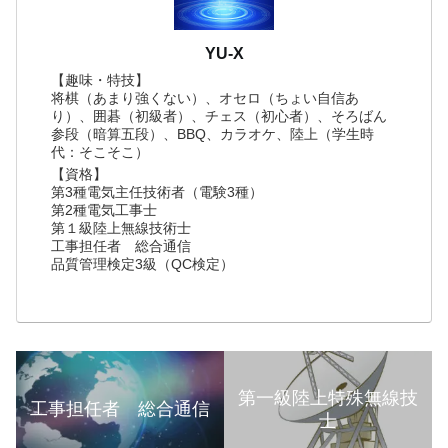
YU-X
【趣味・特技】
将棋（あまり強くない）、オセロ（ちょい自信あ
り）、囲碁（初級者）、チェス（初心者）、そろばん
参段（暗算五段）、BBQ、カラオケ、陸上（学生時
代：そこそこ）
【資格】
第3種電気主任技術者（電験3種）
第2種電気工事士
第１級陸上無線技術士
工事担任者 総合通信
品質管理検定3級（QC検定）
第一級陸上特殊無線技
工事担任者 総合通信
士