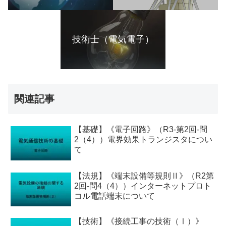
技術士（電気電子）
関連記事
【基礎】《電子回路》（R3-第2回-問
2（4））電界効果トランジスタについ
て
【法規】《端末設備等規則Ⅱ》（R2第
2回-問4（4））インターネットプロト
コル電話端末について
【技術】《接続工事の技術（Ⅰ）》