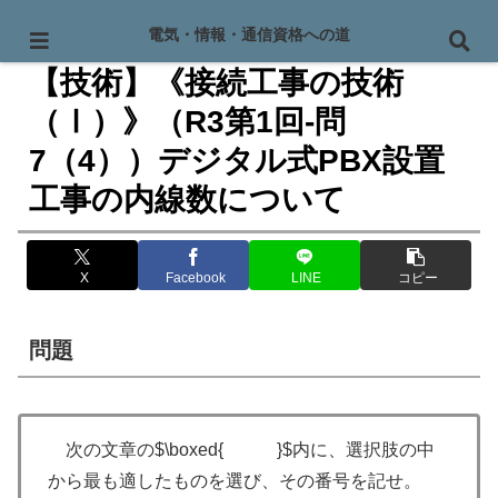
PR
電気・情報・通信資格への道
【技術】《接続工事の技術
（Ⅰ）》（R3第1回-問
7（4））デジタル式PBX設置
工事の内線数について
X
Facebook
LINE
コピー
問題
次の文章の$\boxed{ }$内に、選択肢の中
から最も適したものを選び、その番号を記せ。