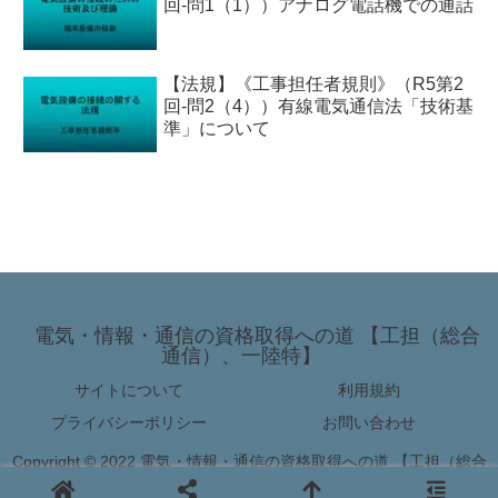
回-問1（1））アナログ電話機での通話
【法規】《工事担任者規則》（R5第2
回-問2（4））有線電気通信法「技術基
準」について
電気・情報・通信の資格取得への道 【工担（総合
通信）、一陸特】
サイトについて
利用規約
プライバシーポリシー
お問い合わせ
Copyright © 2022 電気・情報・通信の資格取得への道 【工担（総合
通信）、一陸特】 All Rights Reserved.