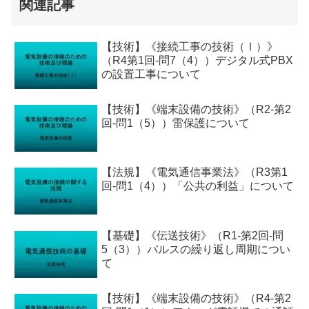
関連記事
【技術】《接続工事の技術（Ⅰ）》
（R4第1回-問7（4））デジタル式PBX
の設置工事について
【技術】《端末設備の技術》（R2-第2
回-問1（5））雷保護について
【法規】《電気通信事業法》（R3第1
回-問1（4））「公共の利益」について
【基礎】《伝送技術》（R1-第2回-問
5（3））パルスの繰り返し周期につい
て
【技術】《端末設備の技術》（R4-第2