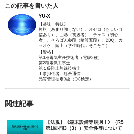
この記事を書いた人
YU-X
【趣味・特技】
将棋（あまり強くない）、オセロ（ちょい自
信あり）、囲碁（初級者）、チェス（初心
者）、そろばん参段（暗算五段）、BBQ、カ
ラオケ、陸上（学生時代：そこそこ）
【資格】
第3種電気主任技術者（電験3種）
第2種電気工事士
第１級陸上無線技術士
工事担任者 総合通信
品質管理検定3級（QC検定）
関連記事
【法規】《端末設備等規則Ⅰ》（R5
第1回-問3（3））安全性等について