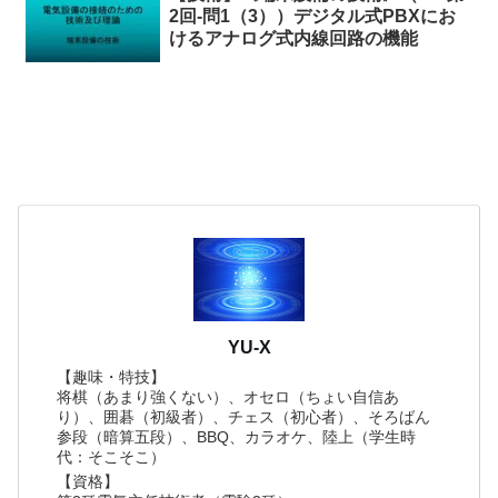
2回-問1（3））デジタル式PBXにお
けるアナログ式内線回路の機能
YU-X
【趣味・特技】
将棋（あまり強くない）、オセロ（ちょい自信あ
り）、囲碁（初級者）、チェス（初心者）、そろばん
参段（暗算五段）、BBQ、カラオケ、陸上（学生時
代：そこそこ）
【資格】