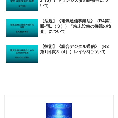
2（5））トランジスタの静特性につ
いて
【法規】《電気通信事業法》（R4第1
回-問1（３））「端末設備の接続の検
査」について
【技術】《総合デジタル通信》（R3
第1回-問3（4））レイヤ3について