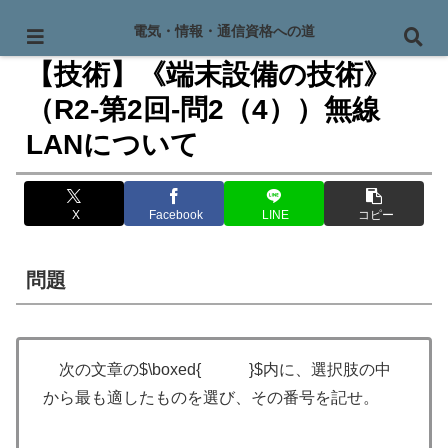
PR
電気・情報・通信資格への道
【技術】《端末設備の技術》
（R2-第2回-問2（4））無線
LANについて
X
Facebook
LINE
コピー
問題
次の文章の$\boxed{ }$内に、選択肢の中
から最も適したものを選び、その番号を記せ。