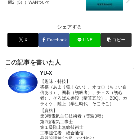
問2（5））WANついて
シェアする
X
Facebook
LINE
コピー
この記事を書いた人
YU-X
【趣味・特技】
将棋（あまり強くない）、オセロ（ちょい自
信あり）、囲碁（初級者）、チェス（初心
者）、そろばん参段（暗算五段）、BBQ、カ
ラオケ、陸上（学生時代：そこそこ）
【資格】
第3種電気主任技術者（電験3種）
第2種電気工事士
第１級陸上無線技術士
工事担任者 総合通信
品質管理検定3級（QC検定）