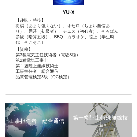
YU-X
【趣味・特技】
将棋（あまり強くない）、オセロ（ちょい自信あ
り）、囲碁（初級者）、チェス（初心者）、そろばん
参段（暗算五段）、BBQ、カラオケ、陸上（学生時
代：そこそこ）
【資格】
第3種電気主任技術者（電験3種）
第2種電気工事士
第１級陸上無線技術士
工事担任者 総合通信
品質管理検定3級（QC検定）
第一級陸上特殊無線技
工事担任者 総合通信
士