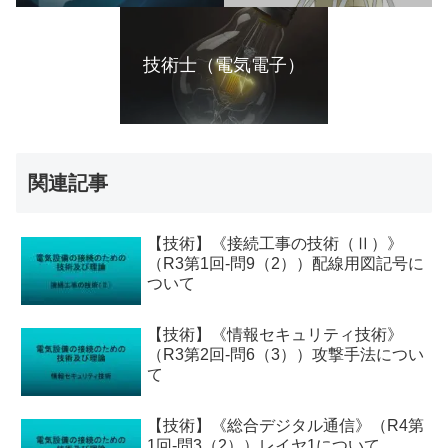
技術士（電気電子）
関連記事
【技術】《接続工事の技術（Ⅱ）》
（R3第1回-問9（2））配線用図記号に
ついて
【技術】《情報セキュリティ技術》
（R3第2回-問6（3））攻撃手法につい
て
【技術】《総合デジタル通信》（R4第
1回-問3（2））レイヤ1について