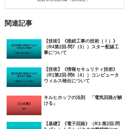
関連記事
【技術】《接続工事の技術（Ⅰ）》
（R4第2回-問7（3））スター配線工
事について
【技術】《情報セキュリティ技術》
（R1第2回-問6（4））コンピュータ
ウィルス検出について
キルヒホッフの法則 「電気回路が解
ける」
【基礎】《電子回路》（R3-第2回-問