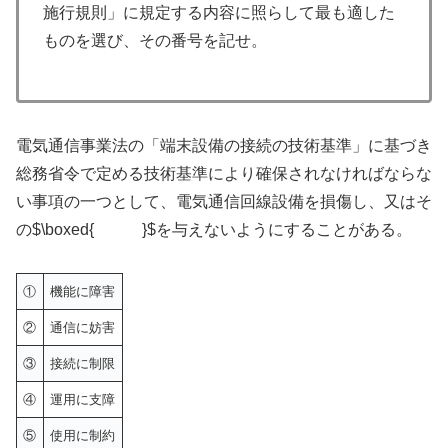
施行規則」に規定する内容に照らして最も適した
ものを選び、その番号を記せ。
電気通信事業法の「端末設備の接続の技術基準」に基づき
総務省令で定める技術基準により確保されなければならな
い事項の一つとして、電気通信回線設備を損傷し、又はそ
の$\boxed{ }$を与えないようにすることがある。
①
機能に障害
②
通信に妨害
③
接続に制限
④
運用に支障
⑤
使用に制約