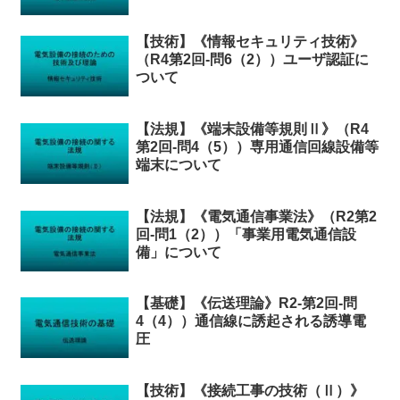
【技術】《情報セキュリティ技術》
（R4第2回-問6（2））ユーザ認証に
ついて
【法規】《端末設備等規則Ⅱ》（R4
第2回-問4（5））専用通信回線設備等
端末について
【法規】《電気通信事業法》（R2第2
回-問1（2））「事業用電気通信設
備」について
【基礎】《伝送理論》R2-第2回-問
4（4））通信線に誘起される誘導電
圧
【技術】《接続工事の技術（Ⅱ）》