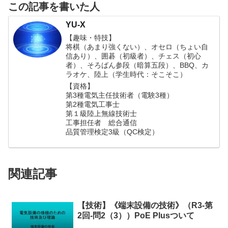
この記事を書いた人
YU-X
【趣味・特技】
将棋（あまり強くない）、オセロ（ちょい自
信あり）、囲碁（初級者）、チェス（初心
者）、そろばん参段（暗算五段）、BBQ、カ
ラオケ、陸上（学生時代：そこそこ）
【資格】
第3種電気主任技術者（電験3種）
第2種電気工事士
第１級陸上無線技術士
工事担任者 総合通信
品質管理検定3級（QC検定）
関連記事
【技術】《端末設備の技術》（R3-第
2回-問2（3））PoE Plusついて