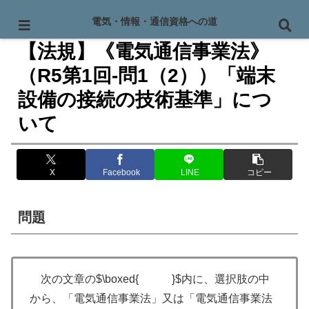
PR
電気・情報・通信資格への道
【法規】《電気通信事業法》
（R5第1回-問1（2））「端末
設備の接続の技術基準」につ
いて
X
Facebook
LINE
コピー
問題
次の文章の$\boxed{ }$内に、選択肢の中
から、「電気通信事業法」又は「電気通信事業法