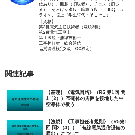
信あり）、囲碁（初級者）、チェス（初心
者）、そろばん参段（暗算五段）、BBQ、カ
ラオケ、陸上（学生時代：そこそこ）
【資格】
第3種電気主任技術者（電験3種）
第2種電気工事士
第１級陸上無線技術士
工事担任者 総合通信
品質管理検定3級（QC検定）
関連記事
【基礎】《電気回路》（R5-第1回-問
1（3））帯電体の周囲を接地した中
空導体で覆う
【法規】《工事担任者規則》（R5第1
回-問2（4））「有線電気通信設備の
届出」について