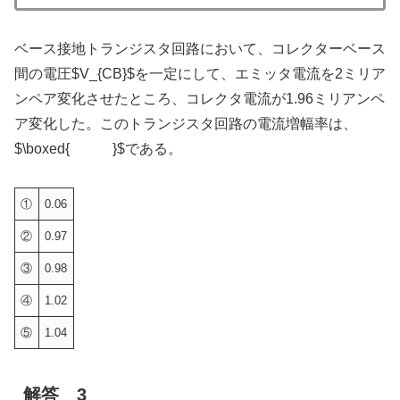
ベース接地トランジスタ回路において、コレクターベース
間の電圧$V_{CB}$を一定にして、エミッタ電流を2ミリア
ンペア変化させたところ、コレクタ電流が1.96ミリアンペ
ア変化した。このトランジスタ回路の電流増幅率は、
$\boxed{ }$である。
①
0.06
②
0.97
③
0.98
④
1.02
⑤
1.04
解答 3