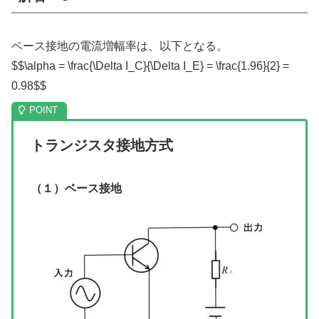
ベース接地の電流増幅率は、以下となる。
$$\alpha = \frac{\Delta I_C}{\Delta I_E} = \frac{1.96}{2} =
0.98$$
トランジスタ接地方式
（１）ベース接地