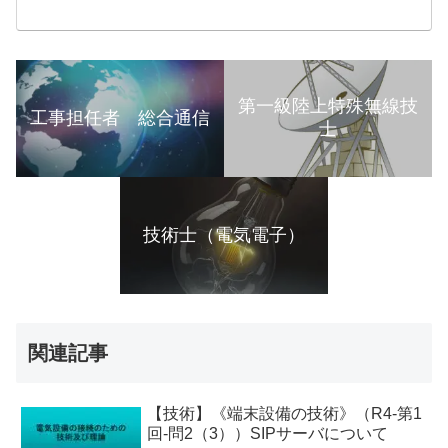
第一級陸上特殊無線技
工事担任者 総合通信
士
技術士（電気電子）
関連記事
【技術】《端末設備の技術》（R4-第1
回-問2（3））SIPサーバについて