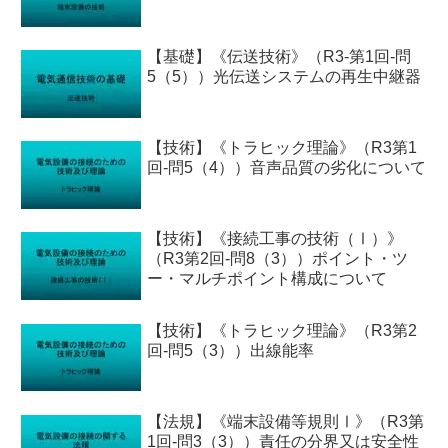
【基礎】《伝送技術》（R3-第1回-問
5（5））光伝送システムの再生中継器
【技術】《トラヒック理論》（R3第1
回-問5（4））音声品質の劣化について
【技術】《接続工事の技術（Ⅰ）》
（R3第2回-問8（3））ポイント・ツ
ー・マルチポイント構成について
【技術】《トラヒック理論》（R3第2
回-問5（3））出線能率
【法規】《端末設備等規則Ⅰ》（R3第
1回-問3（3））責任の分界又は安全性