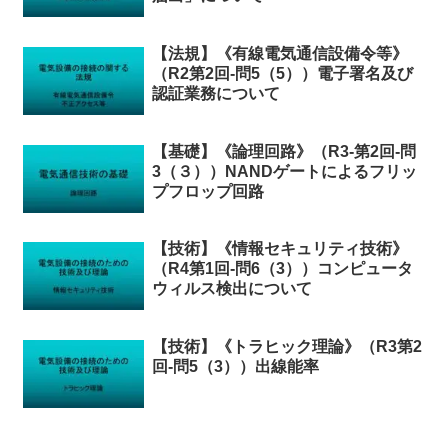
【法規】《有線電気通信設備令等》
（R2第2回-問5（5））電子署名及び
認証業務について
【基礎】《論理回路》（R3-第2回-問
3（３））NANDゲートによるフリッ
プフロップ回路
【技術】《情報セキュリティ技術》
（R4第1回-問6（3））コンピュータ
ウィルス検出について
【技術】《トラヒック理論》（R3第2
回-問5（3））出線能率