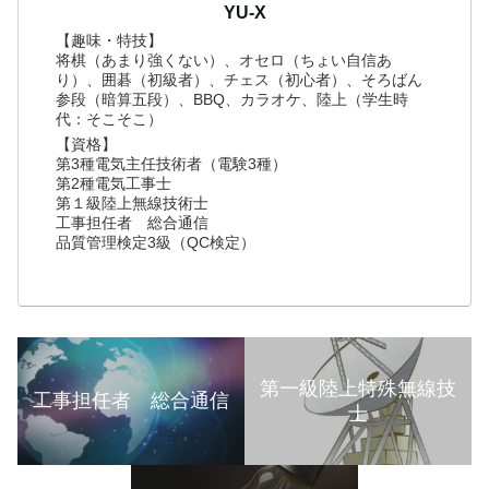
YU-X
【趣味・特技】
将棋（あまり強くない）、オセロ（ちょい自信あ
り）、囲碁（初級者）、チェス（初心者）、そろばん
参段（暗算五段）、BBQ、カラオケ、陸上（学生時
代：そこそこ）
【資格】
第3種電気主任技術者（電験3種）
第2種電気工事士
第１級陸上無線技術士
工事担任者 総合通信
品質管理検定3級（QC検定）
第一級陸上特殊無線技
工事担任者 総合通信
士