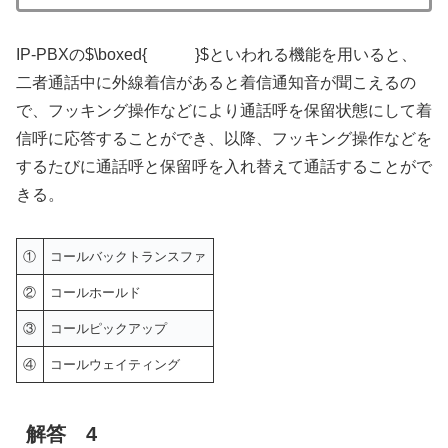
IP-PBXの$\boxed{ }$といわれる機能を用いると、
二者通話中に外線着信があると着信通知音が聞こえるの
で、フッキング操作などにより通話呼を保留状態にして着
信呼に応答することができ、以降、フッキング操作などを
するたびに通話呼と保留呼を入れ替えて通話することがで
きる。
①
コールバックトランスファ
②
コールホールド
③
コールピックアップ
④
コールウェイティング
解答 4