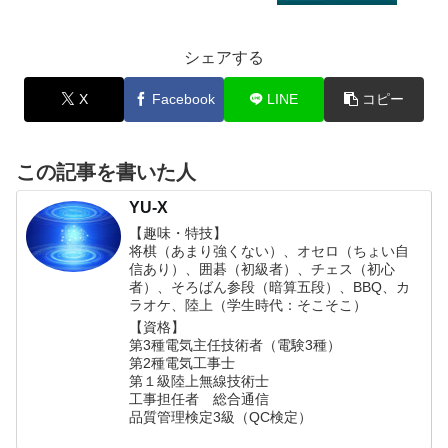
シェアする
X
Facebook
LINE
コピー
この記事を書いた人
YU-X
【趣味・特技】
将棋（あまり強くない）、オセロ（ちょい自
信あり）、囲碁（初級者）、チェス（初心
者）、そろばん参段（暗算五段）、BBQ、カ
ラオケ、陸上（学生時代：そこそこ）
【資格】
第3種電気主任技術者（電験3種）
第2種電気工事士
第１級陸上無線技術士
工事担任者 総合通信
品質管理検定3級（QC検定）