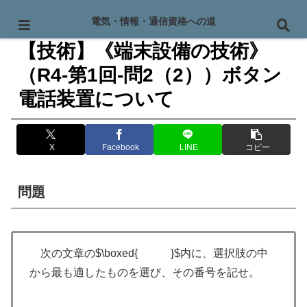
PR
電気・情報・通信資格への道
【技術】《端末設備の技術》
（R4-第1回-問2（2））ボタン
電話装置について
X
Facebook
LINE
コピー
問題
次の文章の$\boxed{ }$内に、選択肢の中
から最も適したものを選び、その番号を記せ。