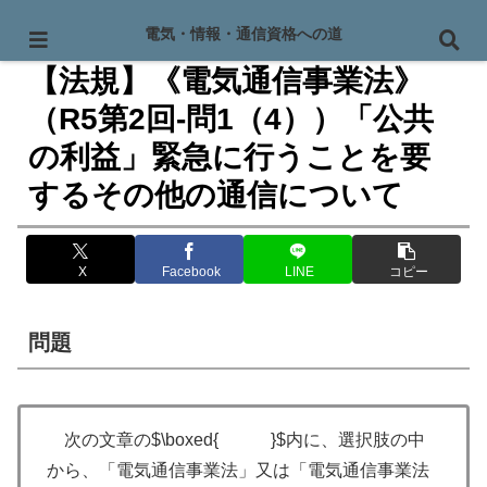
PR
電気・情報・通信資格への道
【法規】《電気通信事業法》
（R5第2回-問1（4））「公共
の利益」緊急に行うことを要
するその他の通信について
X
Facebook
LINE
コピー
問題
次の文章の$\boxed{ }$内に、選択肢の中
から、「電気通信事業法」又は「電気通信事業法