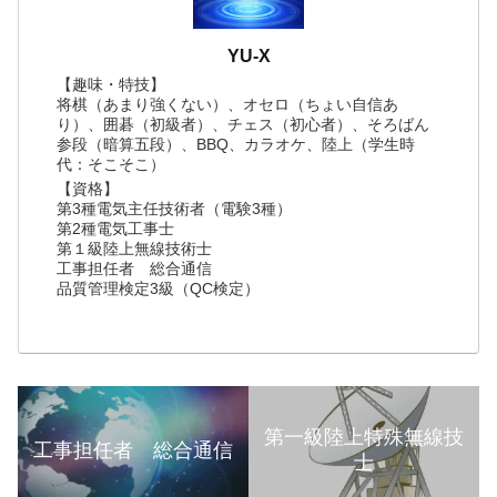
YU-X
【趣味・特技】
将棋（あまり強くない）、オセロ（ちょい自信あ
り）、囲碁（初級者）、チェス（初心者）、そろばん
参段（暗算五段）、BBQ、カラオケ、陸上（学生時
代：そこそこ）
【資格】
第3種電気主任技術者（電験3種）
第2種電気工事士
第１級陸上無線技術士
工事担任者 総合通信
品質管理検定3級（QC検定）
第一級陸上特殊無線技
工事担任者 総合通信
士