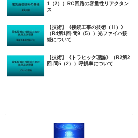
1（2））RC回路の容量性リアクタン
ス
【技術】《接続工事の技術（Ⅱ）》
（R4第1回-問9（5））光ファイバ接
続について
【技術】《トラヒック理論》（R2第2
回-問5（2））呼損率について