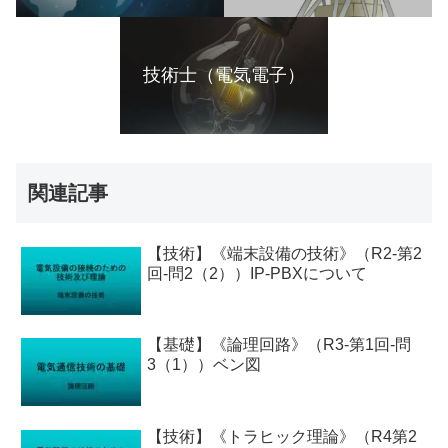
技術士（電気電子）
関連記事
【技術】《端末設備の技術》（R2-第2
回-問2（2））IP-PBXについて
【基礎】《論理回路》（R3-第1回-問
3（1））ベン図
【技術】《トラヒック理論》（R4第2