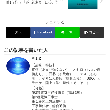
問1（4））「公共の利益」について
シェアする
X
Facebook
LINE
コピー
この記事を書いた人
YU-X
【趣味・特技】
将棋（あまり強くない）、オセロ（ちょい自
信あり）、囲碁（初級者）、チェス（初心
者）、そろばん参段（暗算五段）、BBQ、カ
ラオケ、陸上（学生時代：そこそこ）
【資格】
第3種電気主任技術者（電験3種）
第2種電気工事士
第１級陸上無線技術士
工事担任者 総合通信