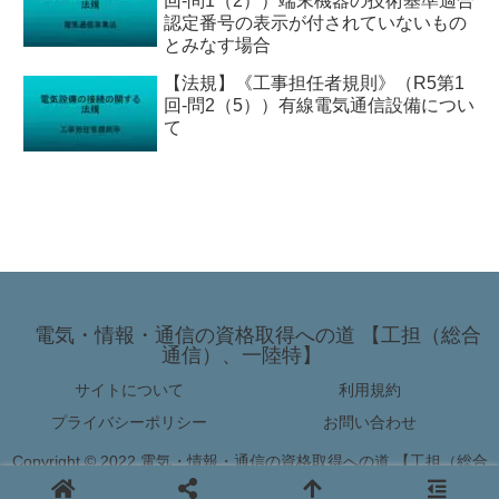
回-問1（2））端末機器の技術基準適合
認定番号の表示が付されていないもの
とみなす場合
【法規】《工事担任者規則》（R5第1
回-問2（5））有線電気通信設備につい
て
電気・情報・通信の資格取得への道 【工担（総合
通信）、一陸特】
サイトについて
利用規約
プライバシーポリシー
お問い合わせ
Copyright © 2022 電気・情報・通信の資格取得への道 【工担（総合
通信）、一陸特】 All Rights Reserved.