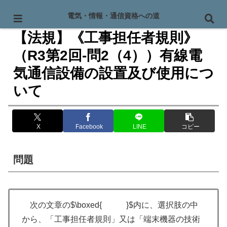
PR
電気・情報・通信資格への道
【法規】《工事担任者規則》
（R3第2回-問2（4））有線電
気通信設備の設置及び使用につ
いて
X
Facebook
LINE
コピー
問題
次の文章の$\boxed{ }$内に、選択肢の中
から、「工事担任者規則」又は「端末機器の技術