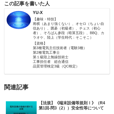
この記事を書いた人
YU-X
【趣味・特技】
将棋（あまり強くない）、オセロ（ちょい自
信あり）、囲碁（初級者）、チェス（初心
者）、そろばん参段（暗算五段）、BBQ、カ
ラオケ、陸上（学生時代：そこそこ）
【資格】
第3種電気主任技術者（電験3種）
第2種電気工事士
第１級陸上無線技術士
工事担任者 総合通信
品質管理検定3級（QC検定）
関連記事
【法規】《端末設備等規則Ⅰ》（R4
第1回-問3（2））安全性等について