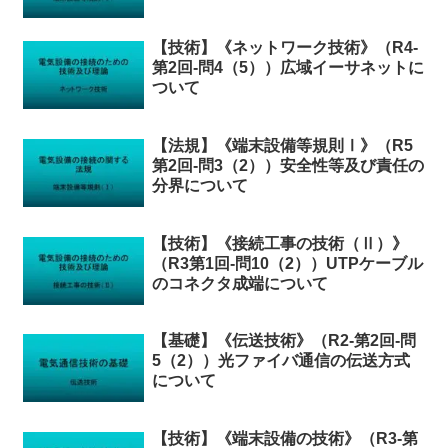
【技術】《ネットワーク技術》（R4-
第2回-問4（5））広域イーサネットに
ついて
【法規】《端末設備等規則Ⅰ》（R5
第2回-問3（2））安全性等及び責任の
分界について
【技術】《接続工事の技術（Ⅱ）》
（R3第1回-問10（2））UTPケーブル
のコネクタ成端について
【基礎】《伝送技術》（R2-第2回-問
5（2））光ファイバ通信の伝送方式
について
【技術】《端末設備の技術》（R3-第