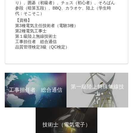
り）、囲碁（初級者）、チェス（初心者）、そろばん
参段（暗算五段）、BBQ、カラオケ、陸上（学生時
代：そこそこ）
【資格】
第3種電気主任技術者（電験3種）
第2種電気工事士
第１級陸上無線技術士
工事担任者 総合通信
品質管理検定3級（QC検定）
第一級陸上特殊無線技
工事担任者 総合通信
士
技術士（電気電子）