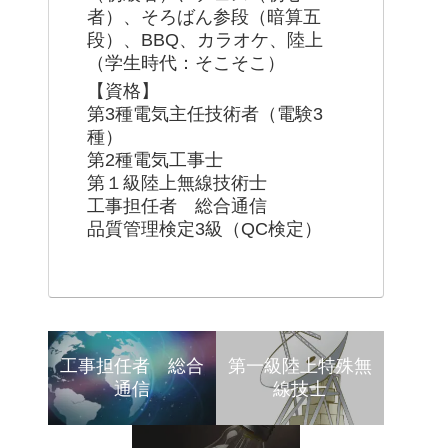
者）、そろばん参段（暗算五
段）、BBQ、カラオケ、陸上
（学生時代：そこそこ）
【資格】
第3種電気主任技術者（電験3
種）
第2種電気工事士
第１級陸上無線技術士
工事担任者 総合通信
品質管理検定3級（QC検定）
工事担任者 総合
第一級陸上特殊無
通信
線技士