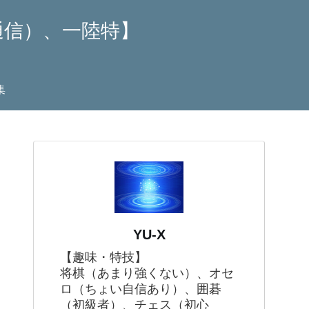
通信）、一陸特】
集
YU-X
【趣味・特技】
将棋（あまり強くない）、オセ
ロ（ちょい自信あり）、囲碁
（初級者）、チェス（初心