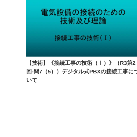
【技術】《接続工事の技術（Ⅰ）》（R3第2
回-問7（5））デジタル式PBXの接続工事に
いて