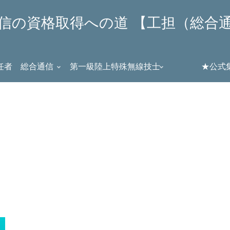
信の資格取得への道 【工担（総合
任者 総合通信
第一級陸上特殊無線技士
★公式