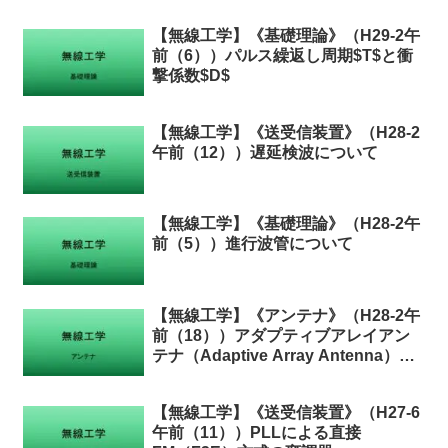
【無線工学】《基礎理論》（H29-2午
前（6））パルス繰返し周期$T$と衝
撃係数$D$
【無線工学】《送受信装置》（H28-2
午前（12））遅延検波について
【無線工学】《基礎理論》（H28-2午
前（5））進行波管について
【無線工学】《アンテナ》（H28-2午
前（18））アダプティブアレイアン
テナ（Adaptive Array Antenna）の
特徴
【無線工学】《送受信装置》（H27-6
午前（11））PLLによる直接