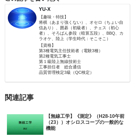
YU-X
【趣味・特技】
将棋（あまり強くない）、オセロ（ちょい自
信あり）、囲碁（初級者）、チェス（初心
者）、そろばん参段（暗算五段）、BBQ、カ
ラオケ、陸上（学生時代：そこそこ）
【資格】
第3種電気主任技術者（電験3種）
第2種電気工事士
第１級陸上無線技術士
工事担任者 総合通信
品質管理検定3級（QC検定）
関連記事
【無線工学】《測定》（H28-10午前
（23））オシロスコープの一般的な
機能