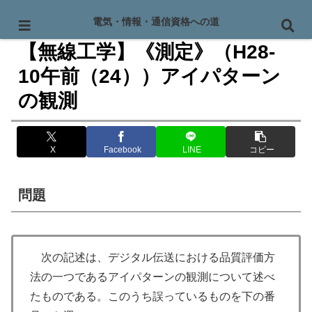
PR
電気・情報・通信資格への道
【無線工学】《測定》（H28-
10午前（24））アイパターン
の観測
X
Facebook
LINE
コピー
問題
次の記述は、デジタル伝送における品質評価方
法の一つであるアイパターンの観測について述べ
たものである。このうち誤っているものを下の番