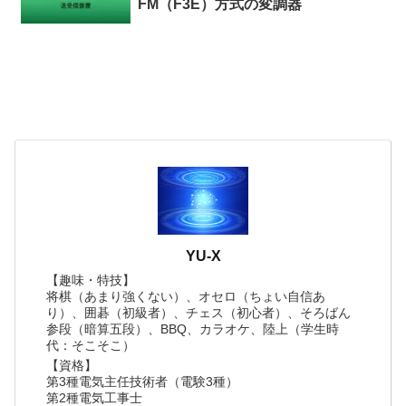
FM（F3E）方式の変調器
YU-X
【趣味・特技】
将棋（あまり強くない）、オセロ（ちょい自信あ
り）、囲碁（初級者）、チェス（初心者）、そろばん
参段（暗算五段）、BBQ、カラオケ、陸上（学生時
代：そこそこ）
【資格】
第3種電気主任技術者（電験3種）
第2種電気工事士