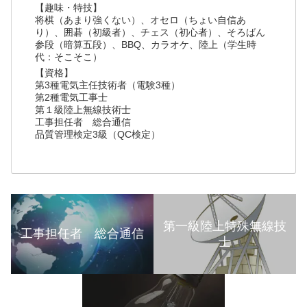
【趣味・特技】
将棋（あまり強くない）、オセロ（ちょい自信あ
り）、囲碁（初級者）、チェス（初心者）、そろばん
参段（暗算五段）、BBQ、カラオケ、陸上（学生時
代：そこそこ）
【資格】
第3種電気主任技術者（電験3種）
第2種電気工事士
第１級陸上無線技術士
工事担任者 総合通信
品質管理検定3級（QC検定）
第一級陸上特殊無線技
工事担任者 総合通信
士