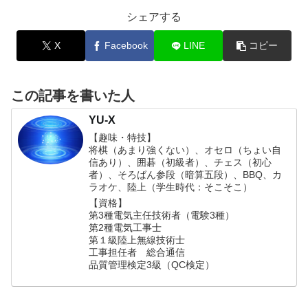
シェアする
X
Facebook
LINE
コピー
この記事を書いた人
YU-X
【趣味・特技】
将棋（あまり強くない）、オセロ（ちょい自
信あり）、囲碁（初級者）、チェス（初心
者）、そろばん参段（暗算五段）、BBQ、カ
ラオケ、陸上（学生時代：そこそこ）
【資格】
第3種電気主任技術者（電験3種）
第2種電気工事士
第１級陸上無線技術士
工事担任者 総合通信
品質管理検定3級（QC検定）