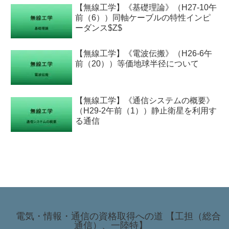
【無線工学】《基礎理論》（H27-10午
前（6））同軸ケーブルの特性インピ
ーダンス$Z$
【無線工学】《電波伝搬》（H26-6午
前（20））等価地球半径について
【無線工学】《通信システムの概要》
（H29-2午前（1））静止衛星を利用す
る通信
電気・情報・通信の資格取得への道 【工担（総合
通信）、一陸特】