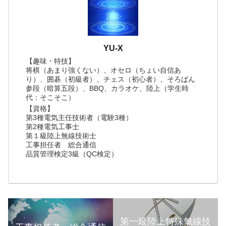
YU-X
【趣味・特技】
将棋（あまり強くない）、オセロ（ちょい自信あ
り）、囲碁（初級者）、チェス（初心者）、そろばん
参段（暗算五段）、BBQ、カラオケ、陸上（学生時
代：そこそこ）
【資格】
第3種電気主任技術者（電験3種）
第2種電気工事士
第１級陸上無線技術士
工事担任者 総合通信
品質管理検定3級（QC検定）
第一級陸上特殊無線技