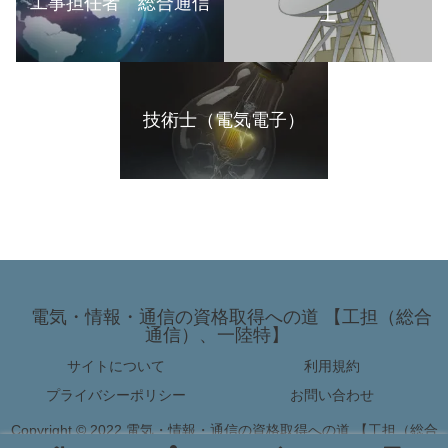
工事担任者 総合通信
士
技術士（電気電子）
電気・情報・通信の資格取得への道 【工担（総合
通信）、一陸特】
サイトについて
利用規約
プライバシーポリシー
お問い合わせ
Copyright © 2022 電気・情報・通信の資格取得への道 【工担（総合